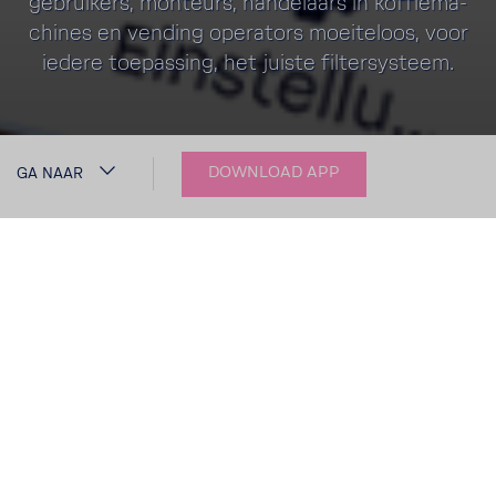
gebrui­kers, monteurs, hande­laars in koffie­ma­
chines en vending opera­tors moei­te­loos, voor
iedere toepas­sing, het juiste filter­sys­teem.
DOWNLOAD APP
GA NAAR
APP
BWT WATER+MORE
De intel­li­gente product­ad­vi­seur
Elk water bevat verschil­lende
mine­ralen
en de