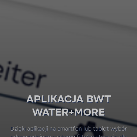
APLI­KACJA BWT
WATER+MORE
Dzięki apli­kacji na smartfon lub tablet wybór