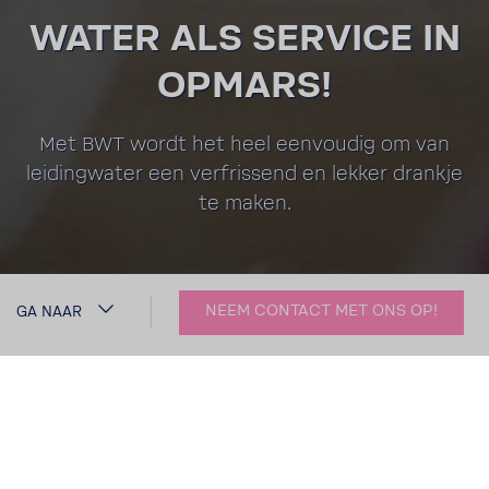
WATER ALS SERVICE IN
OPMARS!
Met BWT wordt het heel eenvoudig om van
leiding­water een verfris­send en lekker drankje
te maken.
NEEM CONTACT MET ONS OP!
GA NAAR
WATER­OP­TI­MA­LI­SATIE