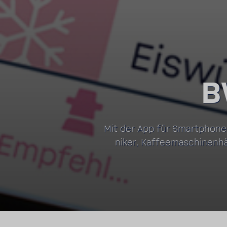
B
Mit der App für Smart­phone
niker, Kaffee­ma­schi­nen­