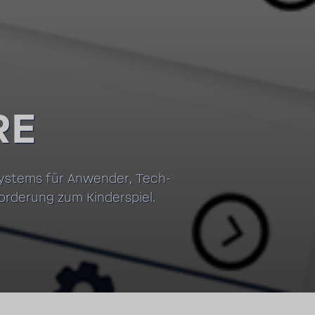
RE
sys­tems für Anwender, Tech­
r­de­rung zum Kinder­spiel.