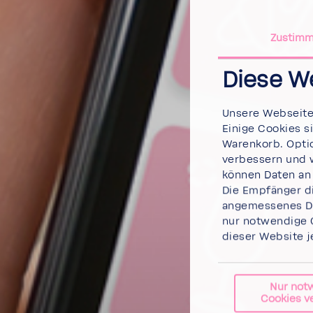
Zustim
Diese W
Unsere Webseite 
Einige Cookies s
Warenkorb. Optio
verbessern und w
können Daten an 
Die Empfänger di
angemessenes Da
nur notwendige 
dieser Website j
Nur not
Cookies 