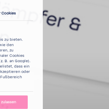
 Cookies
s zu bieten.
wie den
eren, zu
naler Cookies
. B. an Google).
listet, dass ein
akzeptieren
oder
m Fußbereich
 zulassen