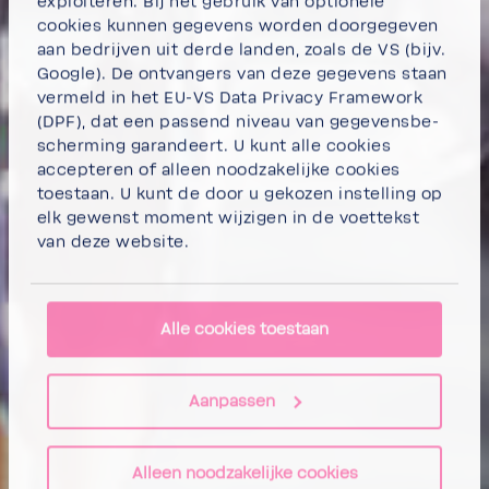
exploi­teren. Bij het gebruik van opti­o­nele
cookies kunnen gege­vens worden door­ge­geven
aan bedrijven uit derde landen, zoals de VS (bijv.
Google). De ontvan­gers van deze gege­vens staan
vermeld in het EU-VS Data Privacy Frame­work
(DPF), dat een passend niveau van gege­vens­be­
scher­ming garan­deert. U kunt
alle cookies
accep­teren
of
alleen nood­za­ke­lijke cookies
toestaan.
U kunt de door u gekozen instel­ling op
elk gewenst moment wijzigen in de voet­tekst
van deze website.
Alle cookies toestaan
Aanpassen
Alleen noodzakelijke cookies