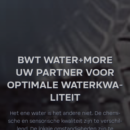
BWT WATER+MORE
UW PARTNER VOOR
OPTI­MALE WATER­KWA­
LI­TEIT
Het ene water is het andere niet. De chemi­
sche en senso­ri­sche kwali­teit zijn te verschil­
lend. De lokale omstan­dig­heden zijn te