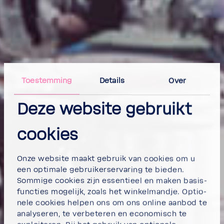
Toestem­ming
Details
Over
Deze website gebruikt
cookies
Onze website maakt gebruik van cookies om u
een opti­male gebrui­ker­s­er­va­ring te bieden.
Sommige cookies zijn essen­tieel en maken basis­
func­ties moge­lijk, zoals het winkel­mandje. Opti­o­
nele cookies helpen ons om ons online aanbod te
analy­seren, te verbe­teren en econo­misch te