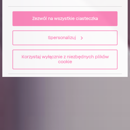
Zezwól na wszystkie ciasteczka
Spersonalizuj
Korzystaj wyłącznie z niezbędnych plików
cookie