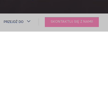
SKONTAKTUJ SIĘ Z NAMI!
PRZEJDŹ DO
UZDAT­NIANIE WODY W
BRANŻY AUTO­MATÓW
Sukces i porażka w branży auto­
matów do napojów zależą od jakości
wody