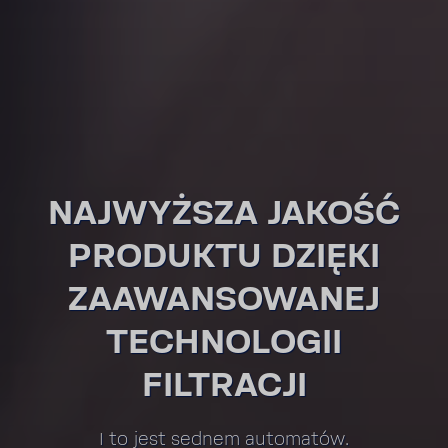
NAJWYŻSZA JAKOŚĆ
PRODUKTU DZIĘKI
ZAAWAN­SO­WANEJ
TECH­NO­LOGII
FILTRACJI
I to jest sednem auto­matów.