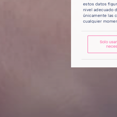
estos datos figu
nivel adecuado 
únicamente las c
cualquier moment
Solo usa
neces