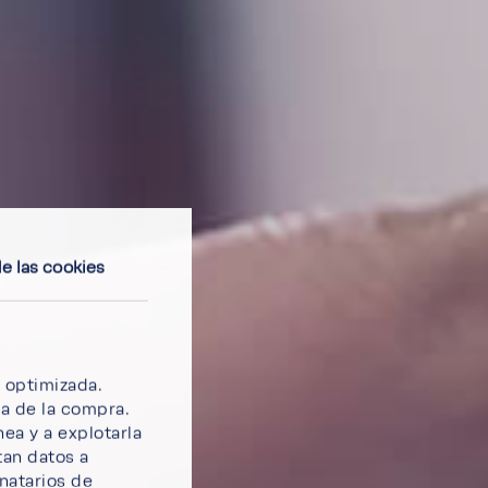
e las cookies
o optimizada.
a de la compra.
nea y a explotarla
tan datos a
natarios de