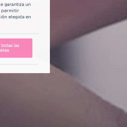
e garantiza un
o
permitir
ión elegida en
 todas las
kies