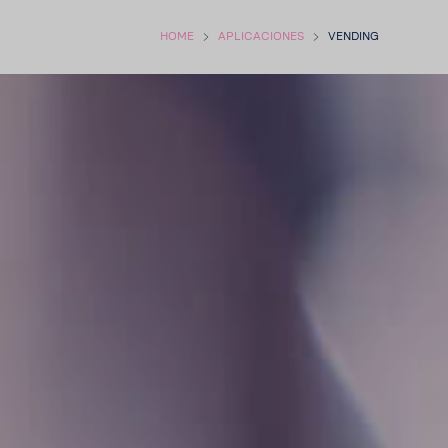
HOME
APLI­CA­CIONES
VENDING