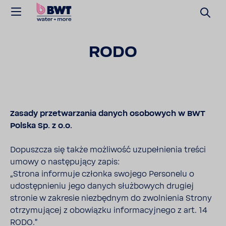
RODO
Zasady prze­twa­rzania danych osobo­wych w BWT
Polska Sp. z o.o.
Dopuszcza się także możli­wość uzupeł­nienia treści
umowy o nastę­pu­jący zapis:
„Strona infor­muje członka swojego Perso­nelu o
udostęp­nieniu jego danych służ­bo­wych drugiej
stronie w zakresie niezbędnym do zwol­nienia Strony
otrzy­mu­jącej z obowiązku infor­ma­cyj­nego z art. 14
RODO.”