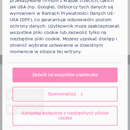
przekazywane firmom z krajów trzecich, takich
jak USA (np. Google). Odbiorcy tych danych są
wymienieni w Ramach Prywatności Danych UE-
USA (DPF), co gwarantuje odpowiedni poziom
ochrony danych. Użytkownik może
zaakceptować
wszystkie pliki cookie
lub
zezwolić tylko na
niezbędne pliki cookie.
Możesz uzyskać dostęp i
zmienić wybrane ustawienie w dowolnym
momencie w stopce tej witryny.
powrót do góry
Zezwól na wszystkie ciasteczka
BWT water+more App
Spersonalizuj
Korzystaj wyłącznie z niezbędnych plików
cookie
Podążaj za nami