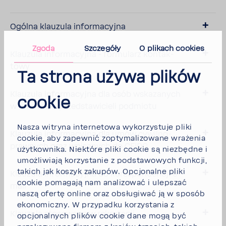
Ogólna klau­zula infor­ma­cyjna
Zgoda
Szczegóły
O plikach cookies
Klau­zula infor­ma­cyjna - formu­larz kontak­
towy
Ta strona używa plików
Klau­zula infor­ma­cyjna dla osób wska­za­nych
cookie
w umowie – przed­sta­wi­cieli podmiotu
Nasza witryna internetowa wykorzystuje pliki
Klau­zula infor­ma­cyjna dla umów cywil­no­
cookie, aby zapewnić zoptymalizowane wrażenia
praw­nych oraz wpisa­nych do CEIDG
użytkownika. Niektóre pliki cookie są niezbędne i
umożliwiają korzystanie z podstawowych funkcji,
takich jak koszyk zakupów. Opcjonalne pliki
Klau­zula infor­ma­cyjna do kore­spon­dencji e-​
cookie pomagają nam analizować i ulepszać
mail
naszą ofertę online oraz obsługiwać ją w sposób
ekonomiczny. W przypadku korzystania z
Klau­zula stoso­wane w rekru­tacji
opcjonalnych plików cookie dane mogą być