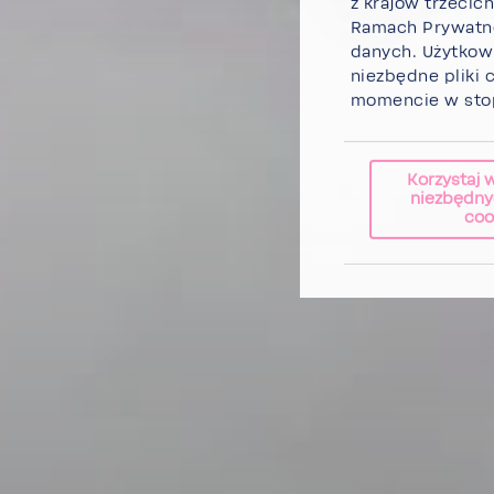
z krajów trze­cic
Ramach Prywat­no
danych. Użyt­ko
niezbędne pliki 
momencie w stop
Korzystaj 
niezbędny
coo