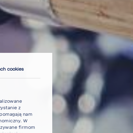
ach cookies
­li­zo­wane
y­stanie z
e poma­gają nam
ono­miczny. W
a­zy­wane firmom