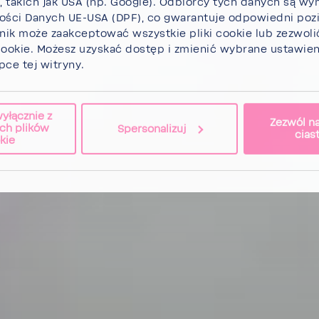
h, takich jak USA (np. Google). Odbiorcy tych danych są wy
ści Danych UE-​USA (DPF), co gwaran­tuje odpo­wiedni po
wnik może
zaak­cep­tować wszystkie pliki cookie
lub
zezwoli
cookie.
Możesz uzyskać dostęp i zmienić wybrane usta­wi
ce tej witryny.
wyłącznie z
Zezwól na
ch plików
Spersonalizuj
cias
kie