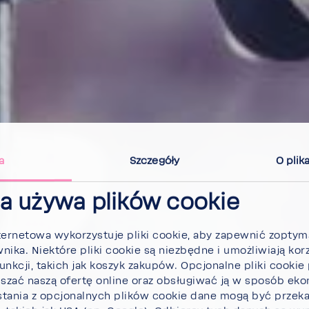
a
Szcze­góły
O plik
na używa plików cookie
er­ne­towa wyko­rzy­stuje pliki cookie, aby zapewnić zopty­ma
­nika. Niektóre pliki cookie są niezbędne i umoż­li­wiają korz
unkcji, takich jak koszyk zakupów. Opcjo­nalne pliki cooki
p­szać naszą ofertę online oraz obsłu­giwać ją w sposób ek
stania z opcjo­nal­nych plików cookie dane mogą być prze­k