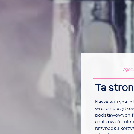
Zgod
Ta stro
Nasza witryna int
wrażenia użyt­kow
podsta­wo­wych f
anali­zować i ule
przy­padku korzy­