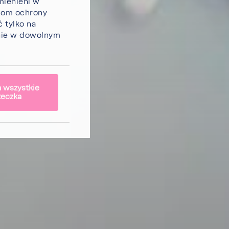
mie­nieni w
ziom ochrony
ć tylko na
enie w dowolnym
 wszystkie
teczka