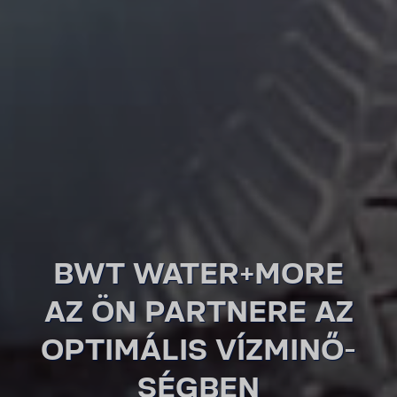
BWT WATER+MORE
AZ ÖN PART­NERE AZ
OPTI­MÁLIS VÍZMI­NŐ­
SÉGBEN