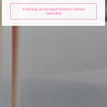
Kizárólag az elengedhetetlen sütiket
használja