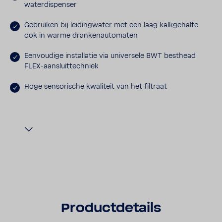
water­dis­penser
Gebruiken bij leiding­water met een laag kalk­ge­halte
ook in warme dran­ken­au­to­maten
Eenvou­dige instal­latie via univer­sele BWT besthead
FLEX-​aansluittechniek
Hoge senso­ri­sche kwali­teit van het filtraat
Product­de­tails