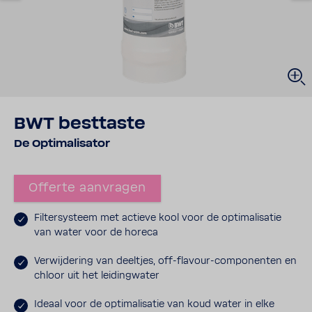
BWT best­taste
De Opti­ma­li­sator
Offerte aanvragen
Filter­sys­teem met actieve kool voor de opti­ma­li­satie
van water voor de horeca
Verwij­de­ring van deel­tjes, off-​flavour-componenten en
chloor uit het leiding­water
Ideaal voor de opti­ma­li­satie van koud water in elke