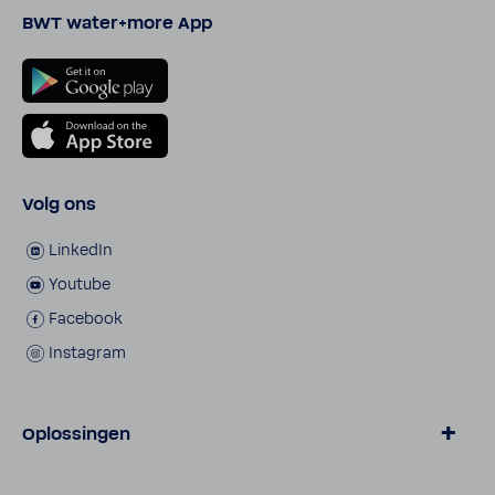
BWT water+more App
Volg ons
LinkedIn
Youtube
Facebook
Inst­agram
Oplossingen
Toepas­singen