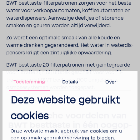
BWT besttaste-​filterpatronen zorgen voor het beste
water voor verkoop­au­to­maten, koffie­au­to­maten en
water­dis­pen­sers. Aanwe­zige deel­tjes of storende
smaken en geuren worden altijd verwij­derd.
Zo wordt een opti­male smaak van alle koude en
warme dranken gega­ran­deerd. Het water in water­dis­
pen­sers krijgt een zintuig­lijke opwaar­de­ring.
BWT best­taste 20 filter­pa­tronen met geïn­te­greerde
voor­fil­tratie zijn bij uitstek geschikt voor voor­fil­
tratie voordat BWT bestaqua ROC omge­keerde
Toestemming
Details
Over
osmo­se­sys­temen worden toege­past.
Deze website gebruikt
cookies
Tech­ni­sche voor­delen van
BWT best­taste in één oogop­
Onze website maakt gebruik van cookies om u
slag
een optimale gebruikerservaring te bieden.