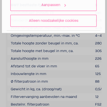
Aanpassen
BWT best­taste-​​type
S
Aansluit­draad (in/out), (1)
vari­ab
Toevoer­druk, min.-max. in bar
2–8
Alleen noodzakelijke cookies
Water­tem­pe­ra­tuur, min.-max. in °C
4–30
Omge­vings­tem­pe­ra­tuur, min.-max. in °C
4–40
Totale hoogte zonder beugel in mm, ca.
280
Totale hoogte met b
eugel in mm, ca.
305
Aansluit­hoogte in mm
226
Afstand tot de vloer in mm
65
Inbouw­lengte in mm
125
Ø filter­pa­troon in mm
88
Gewicht in kg, ca. (droog/nat)
0,5/1,1
Filter­ver­van­ging aanbe­volen na maand
12
Bestelnr. filter­pa­troon
FS20A