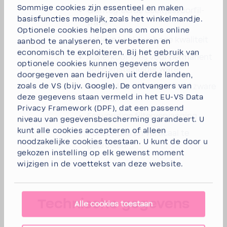
Sommige cookies zijn essentieel en maken
Geïn­te­greerde deel­t­jes­voor­fil­
basisfuncties mogelijk, zoals het winkelmandje.
tratie
Optionele cookies helpen ons om ons online
Actieve kool van hoge kwali­teit
aanbod te analyseren, te verbeteren en
economisch te exploiteren. Bij het gebruik van
Actiefkool-​​vlies voor perma­nent
optionele cookies kunnen gegevens worden
altijd kris­tal­helder water
doorgegeven aan bedrijven uit derde landen,
zoals de VS (bijv. Google). De ontvangers van
Vermin­dert de hoeveel­heid zware
deze gegevens staan vermeld in het EU-VS Data
metalen
Privacy Framework (DPF), dat een passend
Eenvou­dige filter­ver­van­ging
niveau van gegevensbescherming garandeert. U
kunt
alle cookies accepteren
of
alleen
Hori­zon­taal en verti­caal te
noodzakelijke cookies toestaan.
U kunt de door u
gebruiken
gekozen instelling op elk gewenst moment
wijzigen in de voettekst van deze website.
Tech­ni­sche gege­vens
Alle cookies toestaan