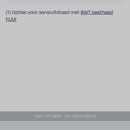
(1) Opties voor aansluit­draad met
BWT besthead
FLEX
naar het begin van deze pagina