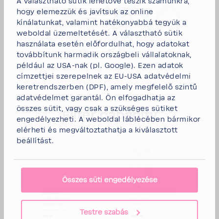
A választható sütik lehetővé teszik számunkra,
hogy elemezzük és javítsuk az online
kínálatunkat, valamint hatékonyabbá tegyük a
weboldal üzemeltetését. A választható sütik
használata esetén előfordulhat, hogy adatokat
továbbítunk harmadik országbeli vállalatoknak,
például az USA-nak (pl. Google). Ezen adatok
címzettjei szerepelnek az EU-USA adatvédelmi
keretrendszerben (DPF), amely megfelelő szintű
adatvédelmet garantál. Ön elfogadhatja az
összes sütit, vagy csak a szükséges sütiket
Filter capa­city
engedélyezheti. A weboldal láblécében bármikor
elérheti és megváltoztathatja a kiválasztott
beállítást.
Összes süti engedélyezése
Testre szabás