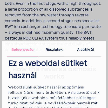
both. Even in the first stage with a high thro­ughput,
a large propor­tion of all dissolved substances is
removed from the raw water through reverse
osmosis. In addi­tion, a second stage uses speci­a­list
BWT ion exchanger tech­nology to ensure pure water
– always in defined maximum quality. The BWT
bestaqua ROC ULTRA system thus reli­ably meets
high stan­dards for the quan­tity and quality of
Beleegyezés
Részletek
A sütikről
deminer­alized water.
Ez a weboldal sütiket
How the reverse osmosis
használ
works
Weboldalunk sütiket használ az optimális
felhasználói élmény érdekében. Az alapvető sütik
biztosítják a weboldal működéséhez szükséges
funkciókat, például a bevásárlókosár használatát.