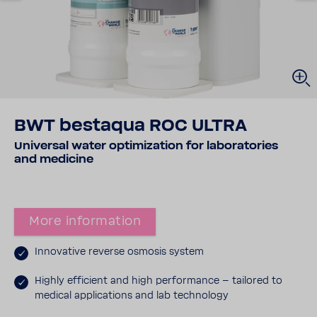
BWT bestaqua ROC ULTRA
Universal water opti­mi­za­tion for labo­rat­ories
and medi­cine
More infor­ma­tion
Inno­va­tive reverse osmosis system
Highly effi­cient and high perfor­mance – tail­ored to
medical appli­ca­tions and lab tech­no­logy