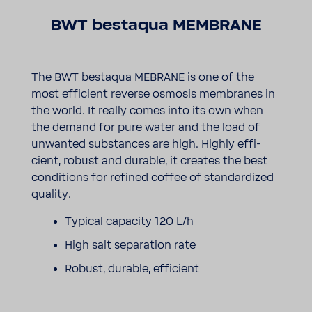
BWT bestaqua MEMB­RANE
The BWT bestaqua MEBRANE is one of the
most effi­cient reverse osmosis memb­ranes in
the world. It really comes into its own when
the demand for pure water and the load of
unwanted substances are high. Highly effi­
cient, robust and durable, it creates the best
condi­tions for refined coffee of stan­dar­dized
quality.
Typical capa­city 120 L/h
High salt sepa­ra­tion rate
Robust, durable, effi­cient