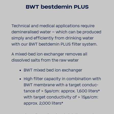
BWT best­demin PLUS
Tech­nical and medical appli­ca­tions require
demi­ne­ra­lised water – which can be produced
simply and effi­ci­ently from drinking water
with our BWT best­demin PLUS filter system.
A mixed-​bed ion exchanger removes all
dissolved salts from the raw water
BWT mixed bed ion exchanger
High filter capa­city in combi­na­tion with
BWT memb­rane with a target conduc­
tance of > 5µs/cm: approx. 1,600 liters*
with target conduc­tivity of > 15µs/cm:
approx. 2,000 liters*