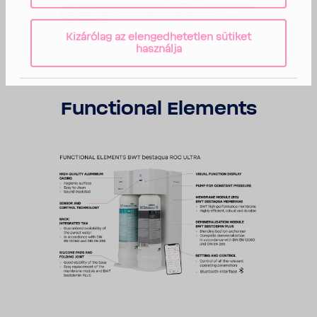
Kizárólag az elengedhetetlen sütiket
használja
Func­ti­onal Elements