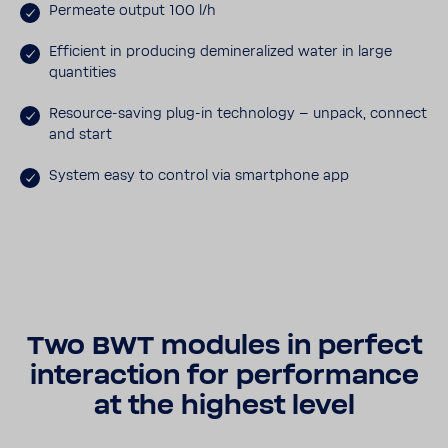
Permeate output 100 l/h
Effi­cient in produ­cing demi­ne­ra­lized water in large
quan­ti­ties
Resource-​saving plug-​in tech­no­logy – unpack, connect
and start
System easy to control via smartp­hone app
Two BWT modules in perfect
inter­ac­tion for perfor­mance
at the highest level