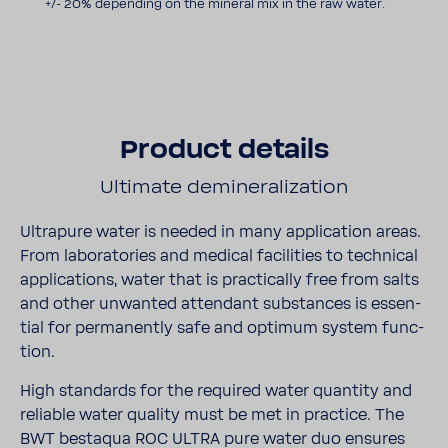
+/- 20% depending on the mineral mix in the raw water.
Product details
Ulti­mate demi­ne­ra­li­za­tion
Ultra­pure water is needed in many appli­ca­tion areas.
From labo­ra­to­ries and medical facil­i­ties to tech­nical
appli­ca­tions, water that is prac­ti­cally free from salts
and other unwanted atten­dant substances is essen­
tial for perma­nently safe and optimum system func­
tion.
High stan­dards for the requ­ired water quan­tity and
reli­able water quality must be met in prac­tice. The
BWT bestaqua ROC ULTRA pure water duo ensures