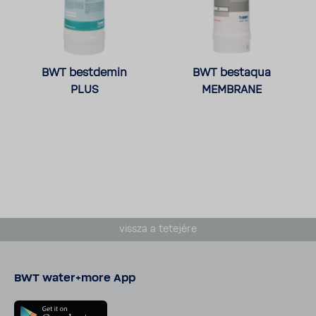
BWT best­demin
BWT bestaqua
PLUS
MEMB­RANE
vissza a tete­jére
BWT water+more App