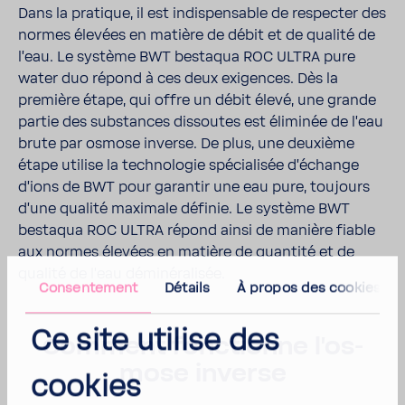
Dans la pratique, il est indis­pen­sable de respecter des
normes élevées en matière de débit et de qualité de
l'eau. Le système BWT bestaqua ROC ULTRA pure
water duo répond à ces deux exigences. Dès la
première étape, qui offre un débit élevé, une grande
partie des substances dissoutes est éliminée de l'eau
brute par osmose inverse. De plus, une deuxième
étape utilise la tech­no­logie spécia­lisée d'échange
d'ions de BWT pour garantir une eau pure, toujours
d'une qualité maxi­male définie. Le système BWT
bestaqua ROC ULTRA répond ainsi de manière fiable
aux normes élevées en matière de quan­tité et de
qualité de l'eau démi­né­ra­lisée.
Consentement
Détails
À propos des cookies
Ce site utilise des
Comment fonc­tionne l'os­
mose inverse
cookies