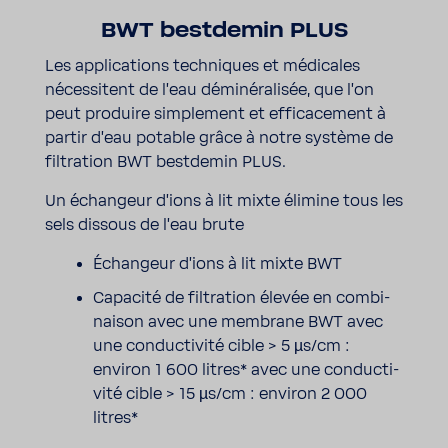
BWT best­demin PLUS
Les appli­ca­tions tech­niques et médi­cales
néces­sitent de l'eau démi­né­ra­lisée, que l'on
peut produire simple­ment et effi­ca­ce­ment à
partir d'eau potable grâce à notre système de
filtra­tion BWT best­demin PLUS.
Un échan­geur d'ions à lit mixte élimine tous les
sels dissous de l'eau brute
Échan­geur d'ions à lit mixte BWT
Capa­cité de filtra­tion élevée en combi­
naison avec une membrane BWT avec
une conduc­ti­vité cible > 5 µs/cm :
environ 1 600 litres* avec une conduc­ti­
vité cible > 15 µs/cm : environ 2 000
litres*