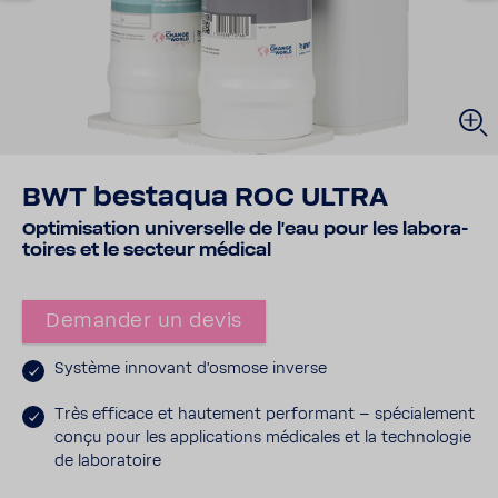
BWT bestaqua ROC ULTRA
Opti­mi­sa­tion univer­selle de l'eau pour les labo­ra­
toires et le secteur médical
Demander un devis
Système inno­vant d'os­mose inverse
Très effi­cace et haute­ment perfor­mant – spécia­le­ment
conçu pour les appli­ca­tions médi­cales et la tech­no­logie
de labo­ra­toire