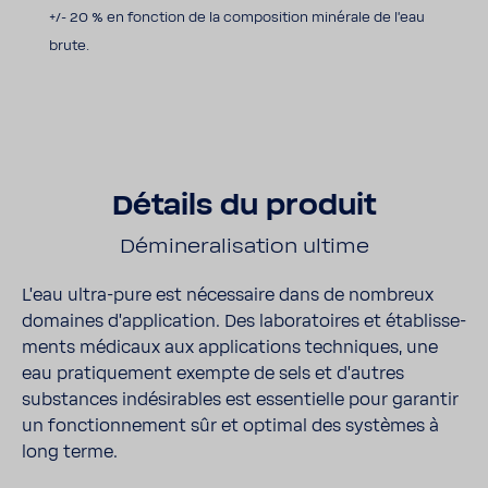
+/- 20 % en fonction de la composition minérale de l'eau
brute.
Détails du produit
Démi­ne­ra­li­sa­tion ultime
L'eau ultra-​pure est néces­saire dans de nombreux
domaines d'ap­pli­ca­tion. Des labo­ra­toires et établis­se­
ments médi­caux aux appli­ca­tions tech­niques, une
eau prati­que­ment exempte de sels et d'autres
substances indé­si­rables est essen­tielle pour garantir
un fonc­tion­ne­ment sûr et optimal des systèmes à
long terme.