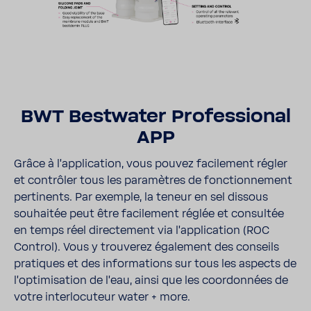
BWT Best­water Profes­sional
APP
Grâce à l'ap­pli­ca­tion, vous pouvez faci­le­ment régler
et contrôler tous les para­mètres de fonc­tion­ne­ment
perti­nents. Par exemple, la teneur en sel dissous
souhaitée peut être faci­le­ment réglée et consultée
en temps réel direc­te­ment via l'ap­pli­ca­tion (ROC
Control). Vous y trou­verez égale­ment des conseils
pratiques et des infor­ma­tions sur tous les aspects de
l'op­ti­mi­sa­tion de l'eau, ainsi que les coor­don­nées de
votre inter­lo­cu­teur water + more.