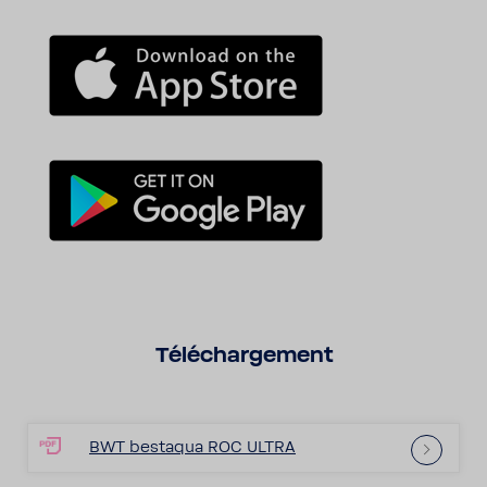
Télé­char­ge­ment
BWT bestaqua ROC ULTRA