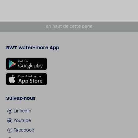
en haut de cette page
BWT water+more App
Suivez-​nous
LinkedIn
Youtube
Face­book