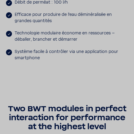
Débit de perméat : 100 l/h
Effi­cace pour produire de l'eau démi­né­ra­lisée en
grandes quan­tités
Tech­no­logie modu­laire économe en ressources –
déballer, bran­cher et démarrer
Système facile à contrôler via une appli­ca­tion pour
smart­phone
Two BWT modules in perfect
inter­ac­tion for perfor­mance
at the highest level