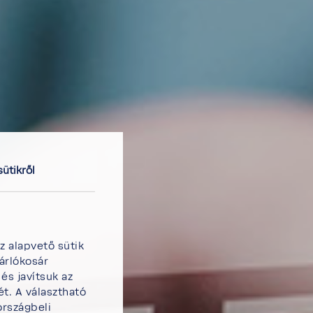
sütikről
z alapvető sütik
árlókosár
és javítsuk az
t. A választható
országbeli