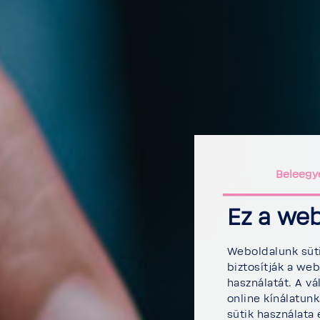
Beleegy
Ez a web
Weboldalunk süti
biztosítják a we
használatát. A vá
online kínálatun
sütik használata