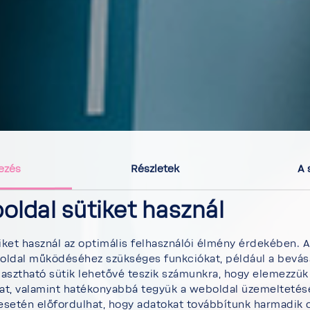
ezés
Részletek
A 
oldal sütiket használ
ket használ az optimális felhasználói élmény érdekében. A
boldal működéséhez szükséges funkciókat, például a bevás
lasztható sütik lehetővé teszik számunkra, hogy elemezzük 
kat, valamint hatékonyabbá tegyük a weboldal üzemeltetésé
 esetén előfordulhat, hogy adatokat továbbítunk harmadik 