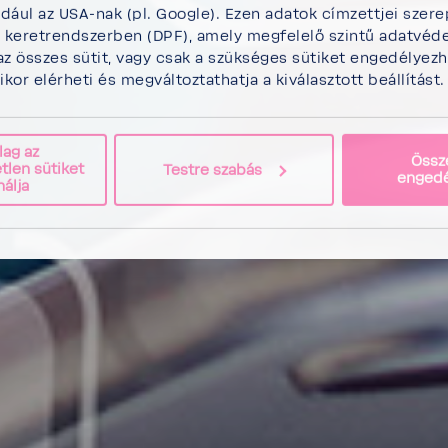
ldául az USA-nak (pl. Google). Ezen adatok címzettjei szer
keretrendszerben (DPF), amely megfelelő szintű adatvéde
az összes sütit, vagy csak a szükséges sütiket engedélyezh
or elérheti és megváltoztathatja a kiválasztott beállítást.
lag az
Össze
tlen sütiket
Testre szabás
engedé
nálja