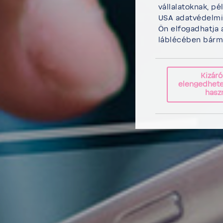
vállalatoknak, pé
USA adatvédelmi 
Ön elfogadhatja 
láblécében bármik
Kizáró
elengedhete
hasz