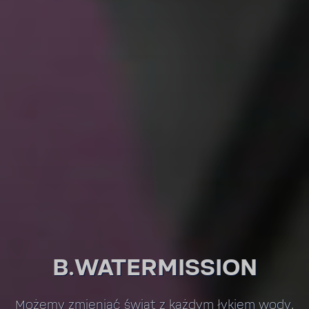
B.WATER­MIS­SION
Możemy zmie­niać świat z każdym łykiem wody.