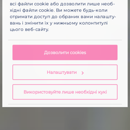
всі файли cookie
або
дозво­лити лише необ­
хідні файли cookie.
Ви можете будь-​коли
отри­мати доступ до обраних вами нала­шту­
вань і змінити їх у нижньому колон­ти­тулі
цього веб-​сайту.
Дозволити cookies
Налаштувати
Використовуйте лише необхідні кукі