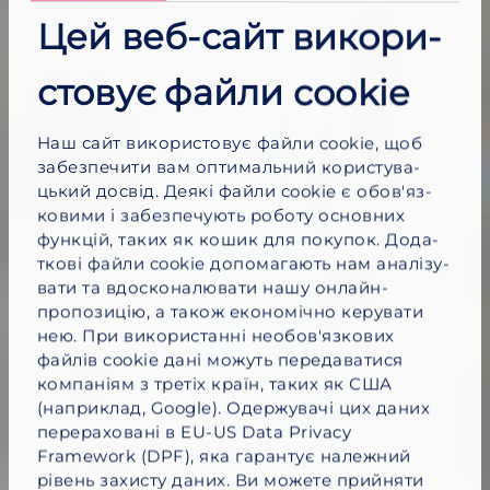
Цей веб-​сайт вико­ри­
стовує файли cookie
Наш сайт вико­ри­стовує файли cookie, щоб
забез­пе­чити вам опти­мальний кори­сту­ва­
цький досвід. Деякі файли cookie є обов'яз­
ко­вими і забез­пе­чують роботу основних
функцій, таких як кошик для покупок. Дода­
ткові файли cookie допо­ма­гають нам аналі­зу­
вати та вдоско­на­лю­вати нашу онлайн-​
пропозицію, а також еконо­мічно керу­вати
нею. При вико­ри­станні необо­в'яз­кових
файлів cookie дані можуть пере­да­ва­тися
компа­ніям з третіх країн, таких як США
(напри­клад, Google). Одер­жу­вачі цих даних
пере­ра­хо­вані в EU-US Data Privacy
Framework (DPF), яка гарантує нале­жний
рівень захисту даних. Ви можете прийняти