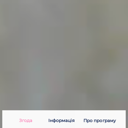
Згода
Інфор­мація
Про програму