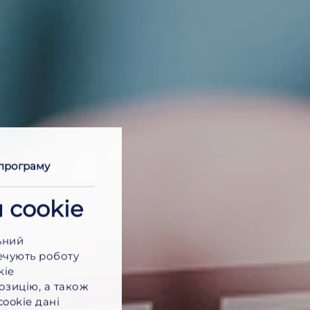
програму
 cookie
ьний
печують роботу
kie
зицію, а також
ookie дані