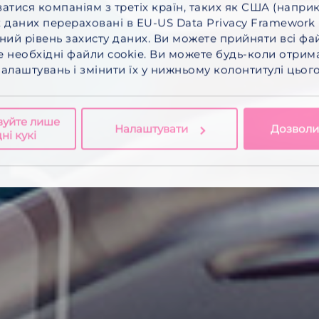
тися компаніям з третіх країн, таких як США (наприк
 даних перераховані в EU-US Data Privacy Framework 
ний рівень захисту даних. Ви можете прийняти
всі фа
 необхідні файли cookie.
Ви можете будь-коли отрима
лаштувань і змінити їх у нижньому колонтитулі цього
вуйте лише
Налаштувати
Дозволит
ні кукі