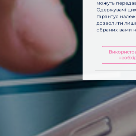
можуть передава
Одержувачі цих
гарантує належ
дозволити лише
обраних вами на
Використо
необхід