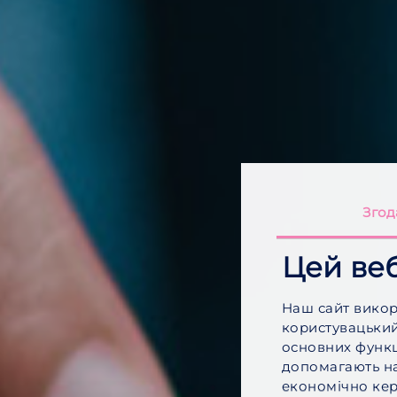
Згод
Цей веб
Наш сайт викор
користувацький
основних функц
допомагають на
економічно кер