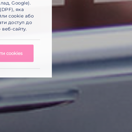
лад, Google).
(DPF), яка
йли cookie
або
ти доступ до
 веб-сайту.
и cookies