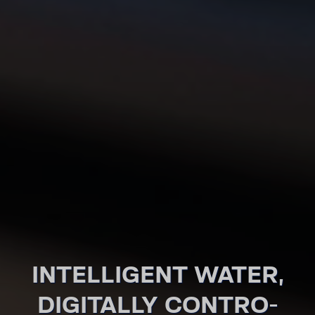
INTE­LLI­GENT WATER,
DIGI­TALLY CONTRO­