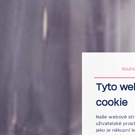
Souhl
Tyto we
cookie
Naše webové strá
uživatelské pros
jako je nákupní 