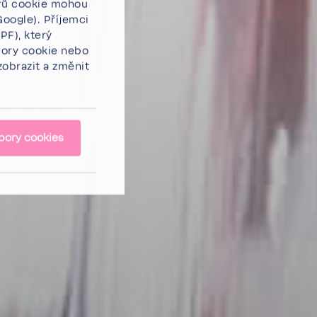
orů cookie mohou
Google). Příjemci
PF), který
bory
cookie
nebo
obrazit a změnit
bory cookies