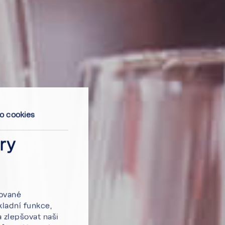
 o cookies
ry
zované
kladní funkce,
 zlepšovat naši