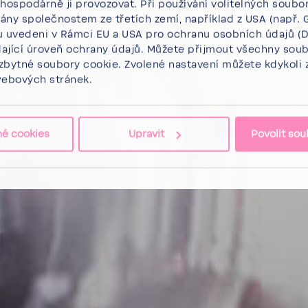
 hospodárně ji provozovat. Při používání volitelných soub
ány společnostem ze třetích zemí, například z USA (např. 
u uvedeni v Rámci EU a USA pro ochranu osobních údajů (D
ající úroveň ochrany údajů. Můžete
přijmout všechny sou
zbytné soubory cookie.
Zvolené nastavení můžete kdykoli z
webových stránek.
né cookies
Upravit
Povolit sou