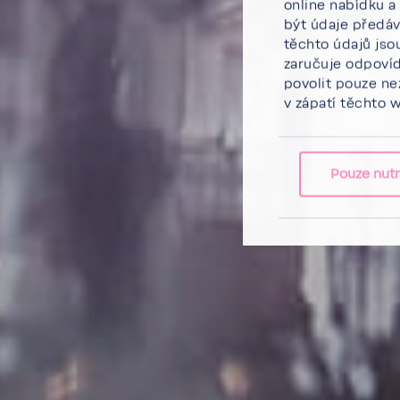
online nabídku a
být údaje předáv
těchto údajů jso
zaručuje odpovíd
povolit pouze ne
v zápatí těchto 
Pouze nut