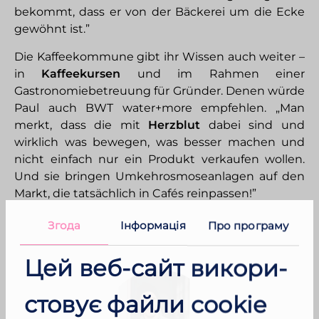
bekommt, dass er von der Bäckerei um die Ecke
gewöhnt ist.”
Die Kaffeekommune gibt ihr Wissen auch weiter –
in
Kaffeekursen
und im Rahmen einer
Gastronomiebetreuung für Gründer. Denen würde
Paul auch BWT water+more empfehlen. „Man
merkt, dass die mit
Herzblut
dabei sind und
wirklich was bewegen, was besser machen und
nicht einfach nur ein Produkt verkaufen wollen.
Und sie bringen Umkehrosmoseanlagen auf den
Markt, die tatsächlich in Cafés reinpassen!”
Згода
Інфор­мація
Про програму
Цей веб-​сайт вико­ри­
стовує файли cookie