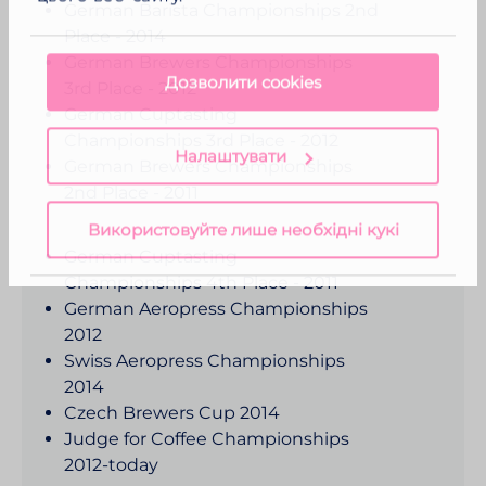
German Barista Championships 2nd
Place - 2014
German Brewers Championships
Дозволити cookies
3rd Place - 2012
German Cuptasting
Championships 3rd Place - 2012
Налаштувати
German Brewers Championships
2nd Place - 2011
Використовуйте лише необхідні кукі
German Cuptasting
Championships 4th Place - 2011
German Aeropress Championships
2012
Swiss Aeropress Championships
2014
Czech Brewers Cup 2014
Judge for Coffee Championships
2012-​today