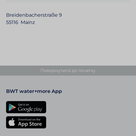
Breidenbacherstraße 9
55116 Mainz
Повер­ну­тися до початку
BWT water+more App