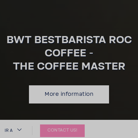
BWT BEST­BA­RISTA ROC
COFFEE -
THE COFFEE MASTER
More infor­ma­tion
CONTACT US!
IR A