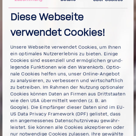
Diese Webseite
verwendet Cookies!
Unsere Webseite verwendet Cookies, um Ihnen
ein opti­males Nutzer­er­lebnis zu bieten. Einige
Cookies sind essen­ziell und ermög­li­chen grund­
le­gende Funk­tionen wie den Waren­korb. Optio­
nale Cookies helfen uns, unser Online-​Angebot
zu analy­sieren, zu verbes­sern und wirt­schaft­lich
zu betreiben. Im Rahmen der Nutzung optio­naler
Cookies können Daten an Firmen aus Dritt­staaten
wie den USA über­mit­telt werden (z. B. an
Google). Die Empfänger dieser Daten sind im EU-
US Data Privacy Frame­work (DPF) gelistet, dass
ein ange­mes­senes Daten­schutz­ni­veau gewähr­
leistet. Sie können
alle Cookies akzep­tieren
oder
nur notwen­dige Cookies
zulassen. Ihre gewählte