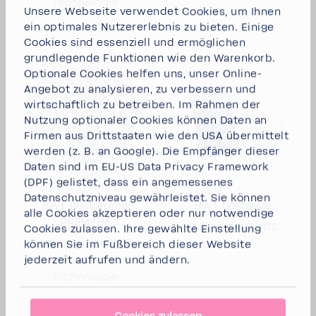
Technologie
Unsere Webseite verwendet Cookies, um Ihnen
ein optimales Nutzererlebnis zu bieten. Einige
Cookies sind essenziell und ermöglichen
grundlegende Funktionen wie den Warenkorb.
Optionale Cookies helfen uns, unser Online-
Angebot zu analysieren, zu verbessern und
wirtschaftlich zu betreiben. Im Rahmen der
Nutzung optionaler Cookies können Daten an
Firmen aus Drittstaaten wie den USA übermittelt
werden (z. B. an Google). Die Empfänger dieser
Daten sind im EU-US Data Privacy Framework
(DPF) gelistet, dass ein angemessenes
Datenschutzniveau gewährleistet. Sie können
BWT best­aroma
BWT best­save
alle Cookies akzeptieren
oder
nur notwendige
PREMIUM
Basis-​Kalkschutz
Cookies
zulassen. Ihre gewählte Einstellung
Kalk­schutz + BWT
Pad
können Sie im Fußbereich dieser Website
Magnesium-​
jederzeit aufrufen und ändern.
Technologie