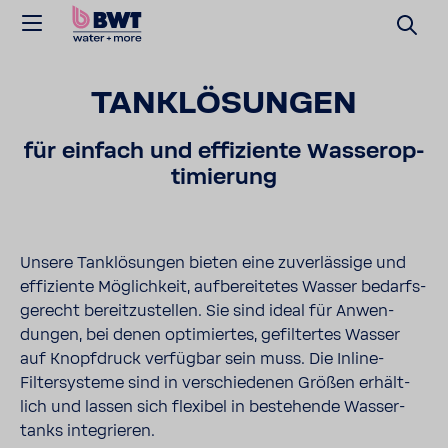
TANK­LÖ­SUNGEN
für einfach und effi­zi­ente Wasser­op­
ti­mie­rung
Unsere Tank­lö­sungen bieten eine zuver­läs­sige und
effi­zi­ente Möglich­keit, aufbe­rei­tetes Wasser bedarfs­
ge­recht bereit­zu­stellen. Sie sind ideal für Anwen­
dungen, bei denen opti­miertes, gefil­tertes Wasser
auf Knopf­druck verfügbar sein muss. Die Inline-​
Filtersysteme sind in verschie­denen Größen erhält­
lich und lassen sich flexibel in bestehende Wasser­
tanks inte­grieren.