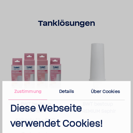
Tank­lö­sungen
Zustimmung
Details
Über Cookies
BWT bestcup
BWT bestcup
Diese Webseite
PREMIUM
PREMIUM Saphir
Kalk­schutz + BWT
verwendet Cookies!
Magnesium-​