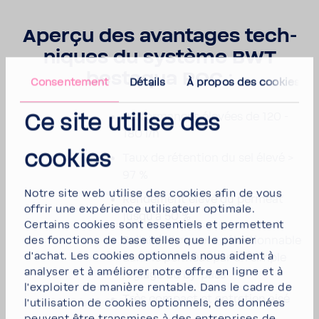
Aperçu des avan­tages tech­
niques du système BWT
bestaqua ROC :
Consen­te­ment
Détails
À propos des cookies
Perfor­mances élevées de 120 -
Ce site utilise des
180 l/h
cookies
Taux de réten­tion du sel élevé >
97 %
Notre site web utilise des cookies afin de vous
Rende­ment élevé du perméat
offrir une expé­rience utili­sa­teur opti­male.
jusqu'à 50 %
Certains cookies sont essen­tiels et permettent
Sali­nité libre­ment sélec­tion­nable
des fonc­tions de base telles que le panier
d'achat. Les cookies option­nels nous aident à
dans le perméat par un simple
analyser et à améliorer notre offre en ligne et à
réglage du by-​pass
l'ex­ploiter de manière rentable. Dans le cadre de
Très compact et entre­tien aisé
l'uti­li­sa­tion de cookies option­nels, des données