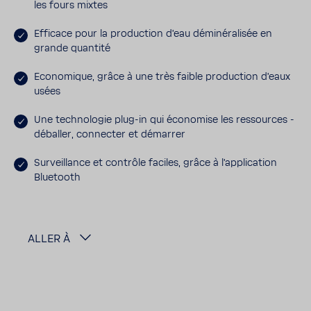
les fours mixtes
Effi­cace pour la produc­tion d'eau démi­né­ra­lisée en
grande quan­tité
Econo­mique, grâce à une très faible produc­tion d'eaux
usées
Une tech­no­logie plug-​in qui écono­mise les ressources -
déballer, connecter et démarrer
Surveillance et contrôle faciles, grâce à l'ap­pli­ca­tion
Blue­tooth
ALLER À