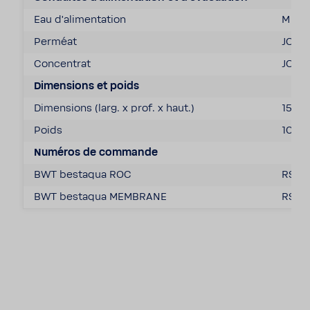
Eau d'ali­men­ta­tion
M ¾"
Perméat
JOHN
Concen­trat
JOHN
Dimen­sions et poids
Dimen­sions (larg. x prof. x haut.)
153 x
Poids
10,3 
Numéros de commande
BWT bestaqua ROC
RS81
BWT bestaqua MEMBRANE
RS00