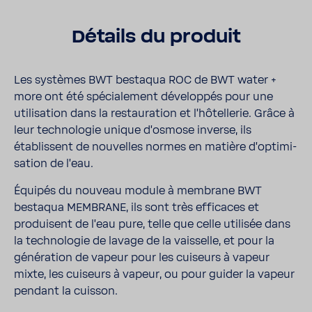
Détails du produit
Les systèmes BWT bestaqua ROC de BWT water +
more ont été spécia­le­ment déve­loppés pour une
utili­sa­tion dans la restau­ra­tion et l'hô­tel­lerie. Grâce à
leur tech­no­logie unique d'os­mose inverse, ils
établissent de nouvelles normes en matière d'op­ti­mi­
sa­tion de l'eau.
Équipés du nouveau module à membrane BWT
bestaqua MEMBRANE, ils sont très effi­caces et
produisent de l'eau pure, telle que celle utilisée dans
la tech­no­logie de lavage de la vais­selle, et pour la
géné­ra­tion de vapeur pour les cuiseurs à vapeur
mixte, les cuiseurs à vapeur, ou pour guider la vapeur
pendant la cuisson.