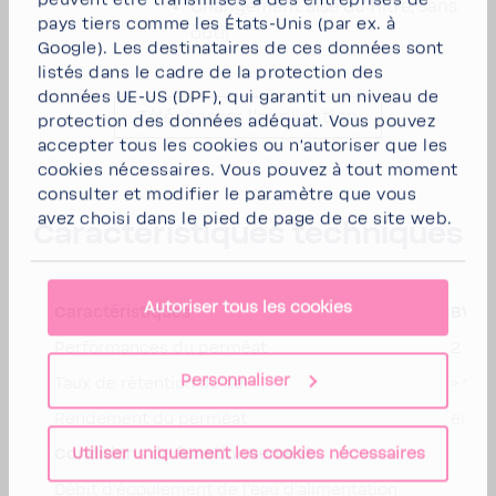
peuvent être trans­mises à des entre­prises de
Chan­ge­ment aisé du filtre, sans
pays tiers comme les États-​Unis (par ex. à
outil
Google). Les desti­na­taires de ces données sont
listés dans le cadre de la protec­tion des
données UE-US (DPF), qui garantit un niveau de
Télé­charger l'ap­pli­ca­tion
protec­tion des données adéquat. Vous pouvez
accepter tous les cookies
ou
n'au­to­riser que les
cookies néces­saires
. Vous pouvez à tout moment
consulter et modi­fier le para­mètre que vous
avez choisi dans le pied de page de ce site web.
Carac­té­ris­tiques tech­niques
Autoriser tous les cookies
Carac­té­ris­tiques
BWT 
Perfor­mances du perméat
2 l/mi
Personnaliser
Taux de réten­tion du sel
> 97 
Rende­ment du perméat
env. 
Utiliser uniquement les cookies nécessaires
Condi­tions de fonc­tion­ne­ment
Débit d'écou­le­ment de l'eau d'ali­men­ta­tion