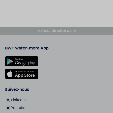
en haut de cette page
BWT water+more App
Suivez-​nous
LinkedIn
Youtube