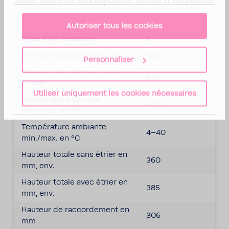
Autoriser tous les cookies
Type BWT best­care
S
Filet de raccord (in|out) (1)
3/8"
Personnaliser
Pres­sion d'en­trée min./max.
2–8
en bar
Utiliser uniquement les cookies nécessaires
Tempé­ra­ture de l'eau
4–30
min./max. en °C
Tempé­ra­ture ambiante
4–40
min./max. en °C
Hauteur totale sans étrier en
360
mm, env.
Hauteur totale avec é
trier en
385
mm, env.
Hauteur de raccor­de­ment en
306
mm