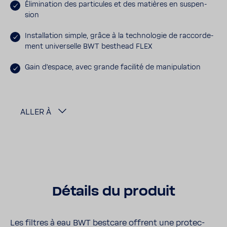
Élimi­na­tion des parti­cules et des matières en suspen­
sion
Instal­la­tion simple, grâce à la tech­no­logie de raccor­de­
ment univer­selle BWT besthead FLEX
Gain d'es­pace, avec grande faci­lité de mani­pu­la­tion
ALLER À
Détails du produit
Les filtres à eau BWT best­care offrent une protec­