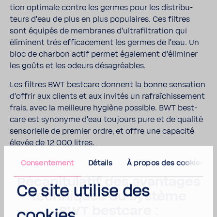
tion opti­male contre les germes pour les distri­bu­
teurs d'eau de plus en plus popu­laires. Ces filtres
sont équipés de membranes d'ul­tra­fil­tra­tion qui
éliminent très effi­ca­ce­ment les germes de l'eau. Un
bloc de charbon actif permet égale­ment d'éli­miner
les goûts et les odeurs désa­gréables.
Les filtres BWT best­care donnent la bonne sensa­tion
d'of­frir aux clients et aux invités un rafraî­chis­se­ment
frais, avec la meilleure hygiène possible. BWT best­
care est syno­nyme d'eau toujours pure et de qualité
senso­rielle de premier ordre, et offre une capa­cité
élevée de 12 000 litres.
Consen­te­ment
Détails
À propos des cookies
Réca­pi­tu­latif des avan­tages
Ce site utilise des
tech­niques du système
BWT best­care :
cookies