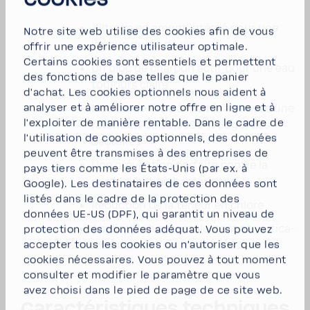
Filtrage en amont intégré pour une
Notre site web utilise des cookies afin de vous
longue durée de vie
offrir une expé­rience utili­sa­teur opti­male.
Certains cookies sont essen­tiels et permettent
Un bloc de charbon actif pour une eau
des fonc­tions de base telles que le panier
toujours claire
d'achat. Les cookies option­nels nous aident à
analyser et à améliorer notre offre en ligne et à
Module de filtre à membrane avec une
l'ex­ploiter de manière rentable. Dans le cadre de
réten­tion de 99,9999 % (log6) des
l'uti­li­sa­tion de cookies option­nels, des données
bacté­ries
peuvent être trans­mises à des entre­prises de
Une préven­tion parfaite contre la
pays tiers comme les États-​Unis (par ex. à
conta­mi­na­tion bacté­rienne
Google). Les desti­na­taires de ces données sont
listés dans le cadre de la protec­tion des
Réduc­tion de la teneur en chlore
données UE-US (DPF), qui garantit un niveau de
Appli­cable hori­zon­ta­le­ment et verti­ca­
protec­tion des données adéquat. Vous pouvez
accepter tous les cookies
ou
n'au­to­riser que les
le­ment
cookies néces­saires
. Vous pouvez à tout moment
consulter et modi­fier le para­mètre que vous
avez choisi dans le pied de page de ce site web.
Carac­té­ris­tiques tech­niques