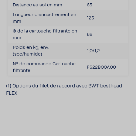
Distance au sol en mm
65
Longueur d'en­cas­tre­ment en
125
mm
Ø de la cartouche filtrante en
88
mm
Poids en kg, env.
1,0/1,2
(sec/humide)
N° de commande Cartouche
FS22B00A00
filtrante
(1) Options du filet de raccord avec
BWT besthead
FLEX